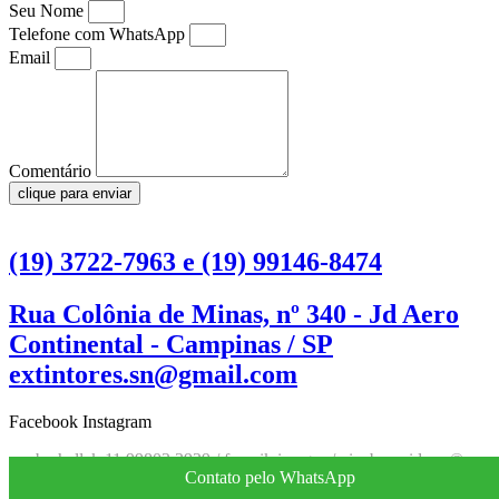
Seu Nome
Telefone com WhatsApp
Email
Comentário
clique para enviar
(19) 3722-7963 e (19) 99146-8474
Rua Colônia de Minas, nº 340 - Jd Aero
Continental - Campinas / SP
extintores.sn@gmail.com
Facebook
Instagram
by hallak 11 99803 3929 / freepik images / pixabay videos ©
Contato pelo WhatsApp