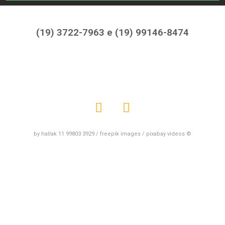
(19) 3722-7963 e (19) 99146-8474
by hallak 11 99803 3929 / freepik images / pixabay videos ©