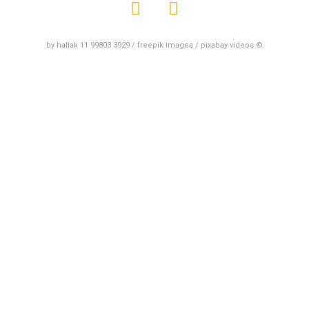
by hallak 11 99803 3929 / freepik images / pixabay videos ©